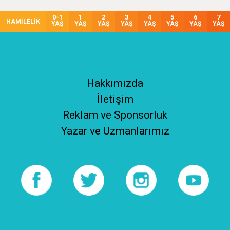
0-1
1
2
3
4
5
6
7
HAMİLELİK
YAŞ
YAŞ
YAŞ
YAŞ
YAŞ
YAŞ
YAŞ
YAŞ
Hakkımızda
İletişim
Reklam ve Sponsorluk
Yazar ve Uzmanlarımız