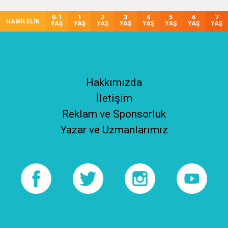
0-1
1
2
3
4
5
6
7
HAMİLELİK
YAŞ
YAŞ
YAŞ
YAŞ
YAŞ
YAŞ
YAŞ
YAŞ
Hakkımızda
İletişim
Reklam ve Sponsorluk
Yazar ve Uzmanlarımız