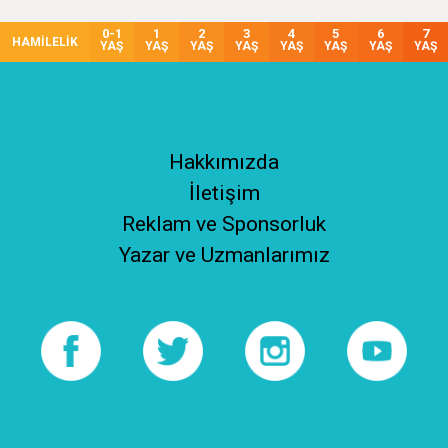
0-1
1
2
3
4
5
6
7
HAMİLELİK
YAŞ
YAŞ
YAŞ
YAŞ
YAŞ
YAŞ
YAŞ
YAŞ
Hakkımızda
İletişim
Reklam ve Sponsorluk
Yazar ve Uzmanlarımız