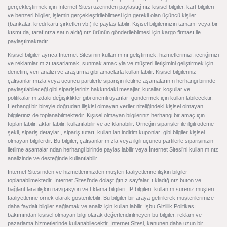
gerçekleştirmek için İnternet Sitesi üzerinden paylaştığınız kişisel bilgiler, kart bilgileri
ve benzeri bilgiler, işlemin gerçekleştirilebilmesi için gerekli olan üçüncü kişiler
(bankalar, kredi kartı şirketleri vb.) ile paylaşılabilir. Kişisel bilgilerinizin tamamı veya bir
kısmı da, tarafınıza satın aldığınız ürünün gönderilebilmesi için kargo firması ile
paylaşılmaktadır.
Kişisel bilgiler ayrıca İnternet Sitesi’nin kullanımını geliştirmek, hizmetlerimizi, içeriğimizi
ve reklamlarımızı tasarlamak, sunmak amacıyla ve müşteri iletişimini geliştirmek için
denetim, veri analizi ve araştırma gibi amaçlarla kullanılabilir. Kişisel bilgileriniz
çalışanlarımızla veya üçüncü partilerle siparişin iletilme aşamalarının herhangi birinde
paylaşılabileceği gibi siparişleriniz hakkındaki mesajlar, kurallar, koşullar ve
politikalarımızdaki değişiklikler gibi önemli uyarıları göndermek için kullanılabilecektir.
Herhangi bir bireyle doğrudan ilişkisi olmayan veriler niteliğindeki kişisel olmayan
bilgileriniz de toplanabilmektedir. Kişisel olmayan bilgileriniz herhangi bir amaç için
toplanılabilir, aktarılabilir, kullanılabilir ve açıklanabilir. Örneğin siparişler ile ilgili ödeme
şekli, sipariş detayları, sipariş tutarı, kullanılan indirim kuponları gibi bilgiler kişisel
olmayan bilgilerdir. Bu bilgiler, çalışanlarımızla veya ilgili üçüncü partilerle siparişinizin
iletilme aşamalarından herhangi birinde paylaşılabilir veya İnternet Sitesi’ni kullanımınız
analizinde ve desteğinde kullanılabilir.
İnternet Sitesi’nden ve hizmetlerimizden müşteri faaliyetlerine ilişkin bilgiler
toplanabilmektedir. İnternet Sitesi’nde dolaştığınız sayfalar, tıkladığınız buton ve
bağlantılara ilişkin navigasyon ve tıklama bilgileri, IP bilgileri, kullanım süreniz müşteri
faaliyetlerine örnek olarak gösterilebilir. Bu bilgiler bir araya getirilerek müşterilerimize
daha faydalı bilgiler sağlamak ve analiz için kullanılabilir. İşbu Gizlilik Politikası
bakımından kişisel olmayan bilgi olarak değerlendirilmeyen bu bilgiler, reklam ve
pazarlama hizmetlerinde kullanabilecektir. İnternet Sitesi, kanunen daha uzun bir