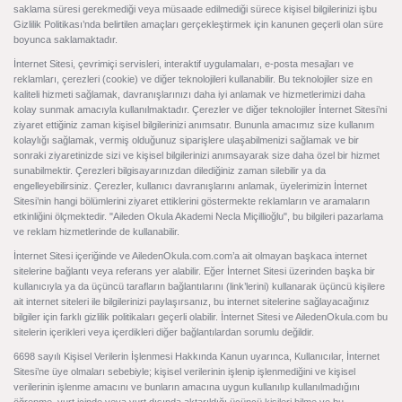
saklama süresi gerekmediği veya müsaade edilmediği sürece kişisel bilgilerinizi işbu
Gizlilik Politikası’nda belirtilen amaçları gerçekleştirmek için kanunen geçerli olan süre
boyunca saklamaktadır.
İnternet Sitesi, çevrimiçi servisleri, interaktif uygulamaları, e-posta mesajları ve
reklamları, çerezleri (cookie) ve diğer teknolojileri kullanabilir. Bu teknolojiler size en
kaliteli hizmeti sağlamak, davranışlarınızı daha iyi anlamak ve hizmetlerimizi daha
kolay sunmak amacıyla kullanılmaktadır. Çerezler ve diğer teknolojiler İnternet Sitesi’ni
ziyaret ettiğiniz zaman kişisel bilgilerinizi anımsatır. Bununla amacımız size kullanım
kolaylığı sağlamak, vermiş olduğunuz siparişlere ulaşabilmenizi sağlamak ve bir
sonraki ziyaretinizde sizi ve kişisel bilgilerinizi anımsayarak size daha özel bir hizmet
sunabilmektir. Çerezleri bilgisayarınızdan dilediğiniz zaman silebilir ya da
engelleyebilirsiniz. Çerezler, kullanıcı davranışlarını anlamak, üyelerimizin İnternet
Sitesi’nin hangi bölümlerini ziyaret ettiklerini göstermekte reklamların ve aramaların
etkinliğini ölçmektedir. "Aileden Okula Akademi Necla Miçillioğlu", bu bilgileri pazarlama
ve reklam hizmetlerinde de kullanabilir.
İnternet Sitesi içeriğinde ve AiledenOkula.com.com’a ait olmayan başkaca internet
sitelerine bağlantı veya referans yer alabilir. Eğer İnternet Sitesi üzerinden başka bir
kullanıcıyla ya da üçüncü tarafların bağlantılarını (link’lerini) kullanarak üçüncü kişilere
ait internet siteleri ile bilgilerinizi paylaşırsanız, bu internet sitelerine sağlayacağınız
bilgiler için farklı gizlilik politikaları geçerli olabilir. İnternet Sitesi ve AiledenOkula.com bu
sitelerin içerikleri veya içerdikleri diğer bağlantılardan sorumlu değildir.
6698 sayılı Kişisel Verilerin İşlenmesi Hakkında Kanun uyarınca, Kullanıcılar, İnternet
Sitesi’ne üye olmaları sebebiyle; kişisel verilerinin işlenip işlenmediğini ve kişisel
verilerinin işlenme amacını ve bunların amacına uygun kullanılıp kullanılmadığını