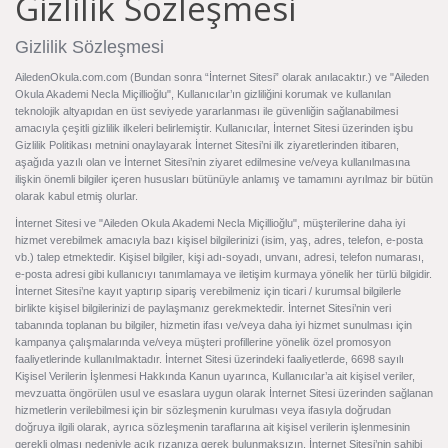
Gizlilik Sözleşmesi
Gizlilik Sözleşmesi
AiledenOkula.com.com (Bundan sonra “İnternet Sitesi” olarak anılacaktır.) ve "Aileden
Okula Akademi Necla Miçillioğlu", Kullanıcılar’ın gizliliğini korumak ve kullanılan
teknolojik altyapıdan en üst seviyede yararlanması ile güvenliğin sağlanabilmesi
amacıyla çeşitli gizlilik ilkeleri belirlemiştir. Kullanıcılar, İnternet Sitesi üzerinden işbu
Gizlilik Politikası metnini onaylayarak İnternet Sitesi’ni ilk ziyaretlerinden itibaren,
aşağıda yazılı olan ve İnternet Sitesi’nin ziyaret edilmesine ve/veya kullanılmasına
ilişkin önemli bilgiler içeren hususları bütünüyle anlamış ve tamamını ayrılmaz bir bütün
olarak kabul etmiş olurlar.
İnternet Sitesi ve "Aileden Okula Akademi Necla Miçillioğlu", müşterilerine daha iyi
hizmet verebilmek amacıyla bazı kişisel bilgilerinizi (isim, yaş, adres, telefon, e-posta
vb.) talep etmektedir. Kişisel bilgiler, kişi adı-soyadı, unvanı, adresi, telefon numarası,
e-posta adresi gibi kullanıcıyı tanımlamaya ve iletişim kurmaya yönelik her türlü bilgidir.
İnternet Sitesi’ne kayıt yaptırıp sipariş verebilmeniz için ticari / kurumsal bilgilerle
birlikte kişisel bilgilerinizi de paylaşmanız gerekmektedir. İnternet Sitesi’nin veri
tabanında toplanan bu bilgiler, hizmetin ifası ve/veya daha iyi hizmet sunulması için
kampanya çalışmalarında ve/veya müşteri profillerine yönelik özel promosyon
faaliyetlerinde kullanılmaktadır. İnternet Sitesi üzerindeki faaliyetlerde, 6698 sayılı
Kişisel Verilerin İşlenmesi Hakkında Kanun uyarınca, Kullanıcılar’a ait kişisel veriler,
mevzuatta öngörülen usul ve esaslara uygun olarak İnternet Sitesi üzerinden sağlanan
hizmetlerin verilebilmesi için bir sözleşmenin kurulması veya ifasıyla doğrudan
doğruya ilgili olarak, ayrıca sözleşmenin taraflarına ait kişisel verilerin işlenmesinin
gerekli olması nedeniyle açık rızanıza gerek bulunmaksızın, İnternet Sitesi’nin sahibi