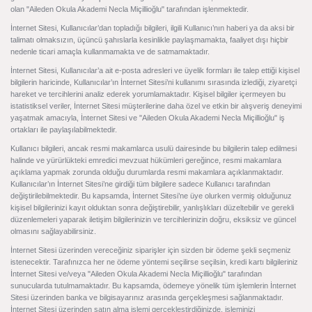
olan "Aileden Okula Akademi Necla Miçillioğlu" tarafından işlenmektedir.
İnternet Sitesi, Kullanıcılar’dan topladığı bilgileri, ilgili Kullanıcı’nın haberi ya da aksi bir
talimatı olmaksızın, üçüncü şahıslarla kesinlikle paylaşmamakta, faaliyet dışı hiçbir
nedenle ticari amaçla kullanmamakta ve de satmamaktadır.
İnternet Sitesi, Kullanıcılar’a ait e-posta adresleri ve üyelik formları ile talep ettiği kişisel
bilgilerin haricinde, Kullanıcılar’ın İnternet Sitesi’ni kullanımı sırasında izlediği, ziyaretçi
hareket ve tercihlerini analiz ederek yorumlamaktadır. Kişisel bilgiler içermeyen bu
istatistiksel veriler, İnternet Sitesi müşterilerine daha özel ve etkin bir alışveriş deneyimi
yaşatmak amacıyla, İnternet Sitesi ve "Aileden Okula Akademi Necla Miçillioğlu" iş
ortakları ile paylaşılabilmektedir.
Kullanıcı bilgileri, ancak resmi makamlarca usulü dairesinde bu bilgilerin talep edilmesi
halinde ve yürürlükteki emredici mevzuat hükümleri gereğince, resmi makamlara
açıklama yapmak zorunda olduğu durumlarda resmi makamlara açıklanmaktadır.
Kullanıcılar’ın İnternet Sitesi’ne girdiği tüm bilgilere sadece Kullanıcı tarafından
değiştirilebilmektedir. Bu kapsamda, İnternet Sitesi’ne üye olurken vermiş olduğunuz
kişisel bilgilerinizi kayıt olduktan sonra değiştirebilir, yanlışlıkları düzeltebilir ve gerekli
düzenlemeleri yaparak iletişim bilgilerinizin ve tercihlerinizin doğru, eksiksiz ve güncel
olmasını sağlayabilirsiniz.
İnternet Sitesi üzerinden vereceğiniz siparişler için sizden bir ödeme şekli seçmeniz
istenecektir. Tarafınızca her ne ödeme yöntemi seçilirse seçilsin, kredi kartı bilgileriniz
İnternet Sitesi ve/veya "Aileden Okula Akademi Necla Miçillioğlu" tarafından
sunucularda tutulmamaktadır. Bu kapsamda, ödemeye yönelik tüm işlemlerin İnternet
Sitesi üzerinden banka ve bilgisayarınız arasında gerçekleşmesi sağlanmaktadır.
İnternet Sitesi üzerinden satın alma işlemi gerçekleştirdiğinizde, işleminizi