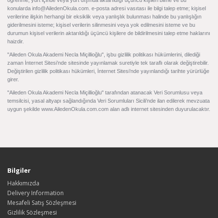
öğrenme, yurt içinde veya yurt dışında aktarıldığı üçüncü kişileri bilme ve bu
konularda info@AiledenOkula.com. e-posta adresi vasıtası ile bilgi talep etme; kişisel
verilerine ilişkin herhangi bir eksiklik veya yanlışlık bulunması halinde bu yanlışlığın
giderilmesini isteme; kişisel verilerin silinmesini veya yok edilmesini isteme ve bu
durumun kişisel verilerin aktarıldığı üçüncü kişilere de bildirilmesini talep etme haklarını
haizdir.
"Aileden Okula Akademi Necla Miçillioğlu", işbu gizlilik politikası hükümlerini, dilediği
zaman İnternet Sitesi’nde sitesinde yayınlamak suretiyle tek taraflı olarak değiştirebilir.
Değiştirilen gizlilik politikası hükümleri, İnternet Sitesi’nde yayınlandığı tarihte yürürlüğe
girer.
"Aileden Okula Akademi Necla Miçillioğlu" tarafından atanacak Veri Sorumlusu veya
temsilcisi, yasal altyapı sağlandığında Veri Sorumluları Sicili’nde ilan edilerek mevzuata
uygun şekilde www.AiledenOkula.com.com alan adlı internet sitesinden duyurulacaktır.
Bilgiler
Hakkımızda
Delivery Information
Mesafeli Satış Sözleşmesi
Gizlilik Sözleşmesi