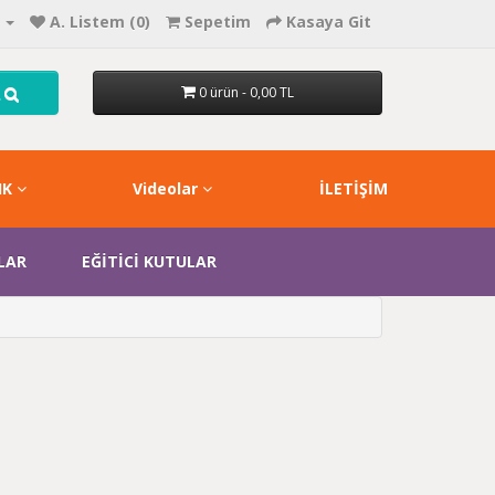
A. Listem (0)
Sepetim
Kasaya Git
A
0 ürün - 0,00 TL
IK
Videolar
İLETİŞİM
LAR
EĞİTİCİ KUTULAR