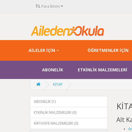
TL
Para Birimi
AİLELER İÇİN
ÖĞRETMENLER İÇİN
ABONELİK
ETKİNLİK MALZEMELERİ
KİTAP
ABONELİK (1)
KİT
ETKİNLİK MALZEMELERİ (0)
Alt K
KIRTASİYE MALZEMELERİ (0)
An