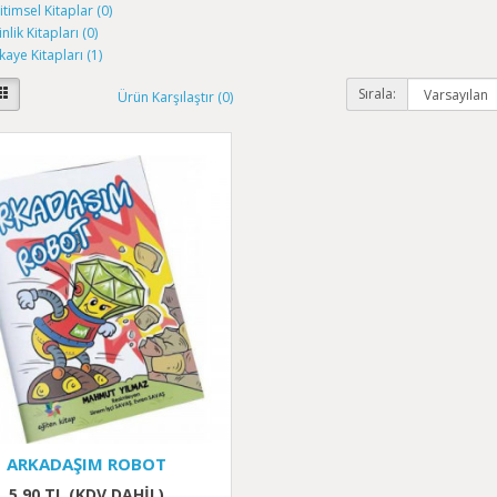
itimsel Kitaplar (0)
inlik Kitapları (0)
kaye Kitapları (1)
Sırala:
Ürün Karşılaştır (0)
ARKADAŞIM ROBOT
5,90 TL (KDV DAHIL)