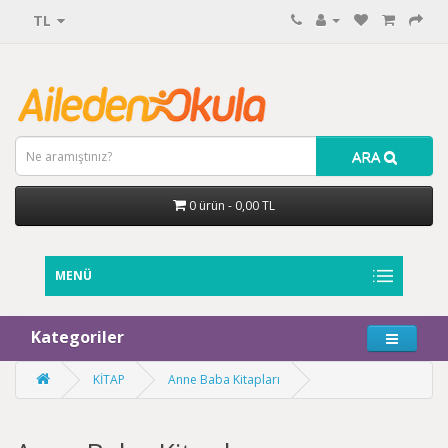
TL
ARA
0 ürün - 0,00 TL
MENÜ
Kategoriler
KİTAP
Anne Baba Kitapları