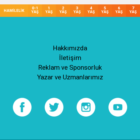
0-1
1
2
3
4
5
6
7
HAMİLELİK
YAŞ
YAŞ
YAŞ
YAŞ
YAŞ
YAŞ
YAŞ
YAŞ
Hakkımızda
İletişim
Reklam ve Sponsorluk
Yazar ve Uzmanlarımız