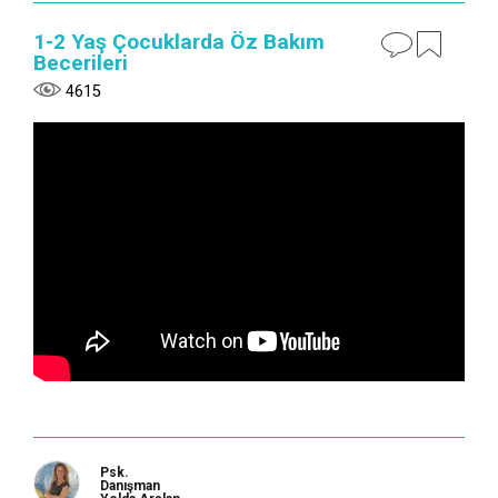
1-2 Yaş Çocuklarda Öz Bakım
Becerileri
4615
Psk.
Danışman