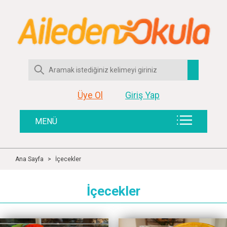
Üye Ol
Giriş Yap
MENÜ
Ana Sayfa
>
İçecekler
İçecekler