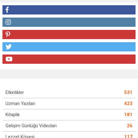
Etkinlikler
531
Uzman Yazıları
423
Kitaplık
181
Gelişim Günlüğü Videoları
26
Lezzet Köşesi
117