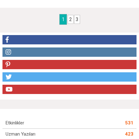
1
2
3
Etkinlikler
531
Uzman Yazıları
423