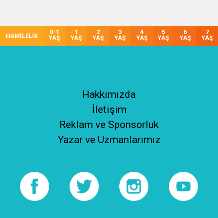
0-1
1
2
3
4
5
6
7
HAMİLELİK
YAŞ
YAŞ
YAŞ
YAŞ
YAŞ
YAŞ
YAŞ
YAŞ
Hakkımızda
İletişim
Reklam ve Sponsorluk
Yazar ve Uzmanlarımız