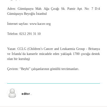
Adres
: Gümüşsuyu Mah. Ağa Çırağı Sk. Pamir Apt. No: 7 D:4
Gümüşsuyu Beyoğlu İstanbul
İnternet sayfası
:
www.kacuv.org
Telefon
: 0212 291 31 10
Yazan
: CCLG (Children’s Cancer and Leukaemia Group - Britanya
ve İrlanda’da kanserle mücadele eden yaklaşık 1700 çocuğa destek
olan bir kuruluş)
Çeviren
: “Beybi” çalışanlarının gönüllü tercümanları.
editor .