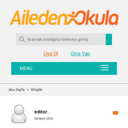
Üye Ol
Giriş Yap
MENÜ
Ana Sayfa
>
Kitaplık
editor .
04 Mart 2016