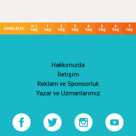
0-1
1
2
3
4
5
6
7
HAMİLELİK
YAŞ
YAŞ
YAŞ
YAŞ
YAŞ
YAŞ
YAŞ
YAŞ
Hakkımızda
İletişim
Reklam ve Sponsorluk
Yazar ve Uzmanlarımız