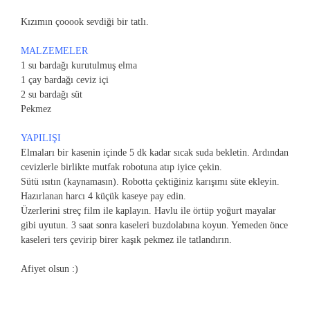
Kızımın çooook sevdiği bir tatlı.
MALZEMELER
1 su bardağı kurutulmuş elma
1 çay bardağı ceviz içi
2 su bardağı süt
Pekmez
YAPILIŞI
Elmaları bir kasenin içinde 5 dk kadar sıcak suda bekletin. Ardından
cevizlerle birlikte mutfak robotuna atıp iyice çekin.
Sütü ısıtın (kaynamasın). Robotta çektiğiniz karışımı süte ekleyin.
Hazırlanan harcı 4 küçük kaseye pay edin.
Üzerlerini streç film ile kaplayın. Havlu ile örtüp yoğurt mayalar
gibi uyutun. 3 saat sonra kaseleri buzdolabına koyun. Yemeden önce
kaseleri ters çevirip birer kaşık pekmez ile tatlandırı
n.
Afiyet olsun :)