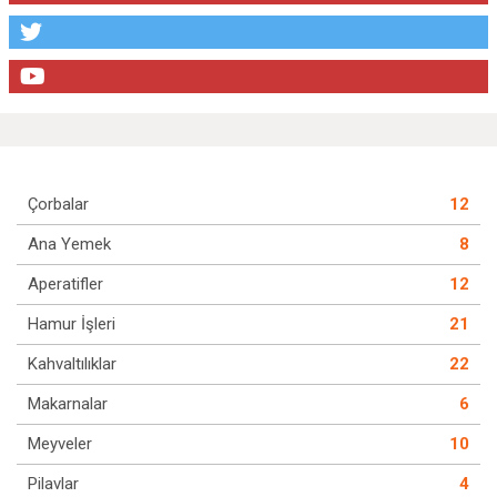
Çorbalar
12
Ana Yemek
8
Aperatifler
12
Hamur İşleri
21
Kahvaltılıklar
22
Makarnalar
6
Meyveler
10
Pilavlar
4