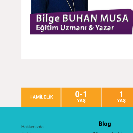
0-1
1
HAMİLELİK
YAŞ
YAŞ
Blog
Hakkımızda