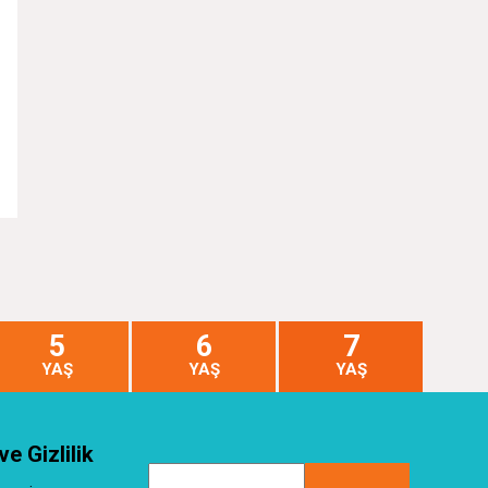
5
6
7
YAŞ
YAŞ
YAŞ
ve Gizlilik