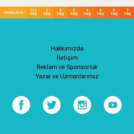
0-1
1
2
3
4
5
6
7
HAMİLELİK
YAŞ
YAŞ
YAŞ
YAŞ
YAŞ
YAŞ
YAŞ
YAŞ
Hakkımızda
İletişim
Reklam ve Sponsorluk
Yazar ve Uzmanlarımız