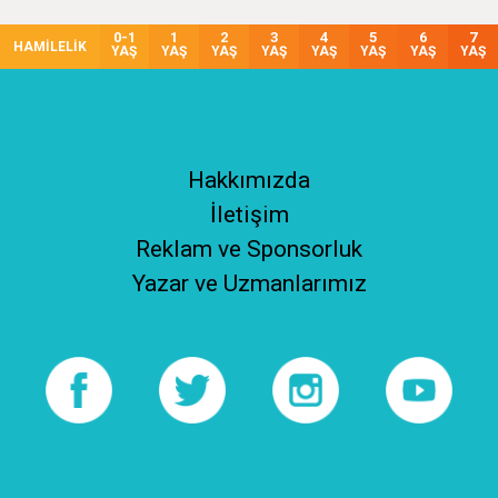
0-1
1
2
3
4
5
6
7
HAMİLELİK
YAŞ
YAŞ
YAŞ
YAŞ
YAŞ
YAŞ
YAŞ
YAŞ
Hakkımızda
İletişim
Reklam ve Sponsorluk
Yazar ve Uzmanlarımız