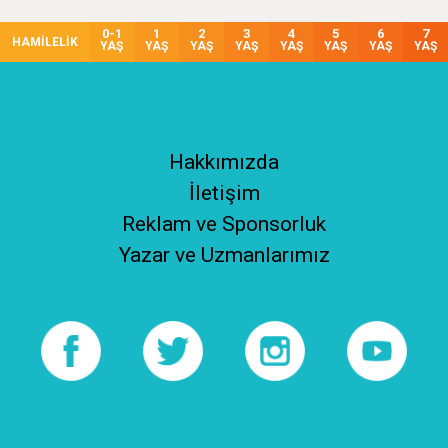
0-1
1
2
3
4
5
6
7
HAMİLELİK
YAŞ
YAŞ
YAŞ
YAŞ
YAŞ
YAŞ
YAŞ
YAŞ
Hakkımızda
İletişim
Reklam ve Sponsorluk
Yazar ve Uzmanlarımız