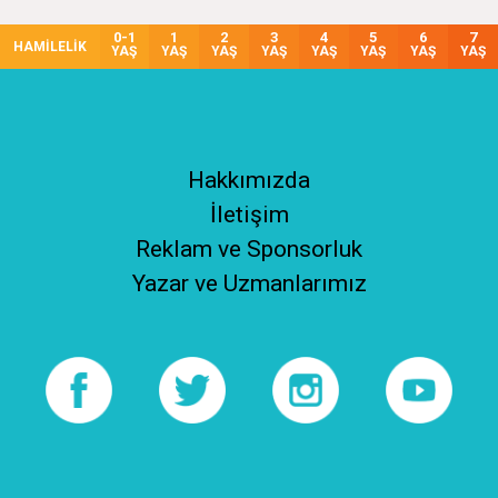
0-1
1
2
3
4
5
6
7
HAMİLELİK
YAŞ
YAŞ
YAŞ
YAŞ
YAŞ
YAŞ
YAŞ
YAŞ
Hakkımızda
İletişim
Reklam ve Sponsorluk
Yazar ve Uzmanlarımız