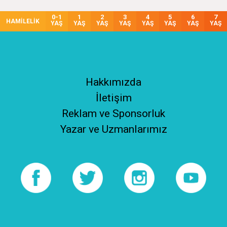
0-1
1
2
3
4
5
6
7
HAMİLELİK
YAŞ
YAŞ
YAŞ
YAŞ
YAŞ
YAŞ
YAŞ
YAŞ
Hakkımızda
İletişim
Reklam ve Sponsorluk
Yazar ve Uzmanlarımız