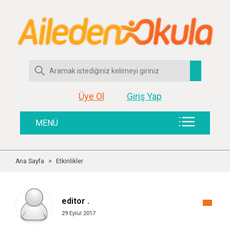
Üye Ol
Giriş Yap
MENÜ
Ana Sayfa
>
Etkinlikler
editor .
29 Eylül 2017