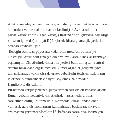
Artık anne adayları kendilerini çok daha iyi hissetmektedirler. Sabah
bulantıları ve kusmalar tamamen kesilmiştir. Ayrıca rahim artık
pelvis kemiklerinin (leğen kemiği) üzerine doğru çıkmaya başladığı
ve karın içine doğru büyüdüğü için sık idrara çıkma şikayetleri de
ortadan kaybolmuştur.
Bebeğin başından poposuna kadar olan mesafesi 56 mm’ye
ulaşmıştır. Artık belirginleşen eller ve ayaklarda tırnaklar uzamaya
başlamıştır. Diş etlerinde dişlerinin yerleri belli olmuştur. Santral
sistemi biraz daha olgunlaşmıştır. Cinsel organlar gelişimi iyice
tamamlanmaya yakın olsa da erkek bebeklerin testisleri hala karın
içlerinde olduklarından cinsiyeti söylemek hala zordur.
Hamilelikte diş bakımı
Bu haftada karşılaşabilinen şikayetlerden biri diş eti kanamalarıdır.
Bunun gebelik nedeniyle diş etlerinde hassasiyetin artması
sonucunda olduğu bilinmelidir. Normalde kullanılandan daha
yumuşak uçlu diş fırçalarının kullanılmaya başlaması, şikayetin
azalmasına yardımcı olacaktır.12. haftadan sonra civa içermeyen