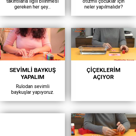
takıntılarla ilgili bilinmesi
otizmli çocuklar için
gereken her şey...
neler yapılmalıdır?
SEVIMLI BAYKUŞ
ÇIÇEKLERIM
YAPALIM
AÇIYOR
Rulodan sevimli
baykuşlar yapıyoruz.