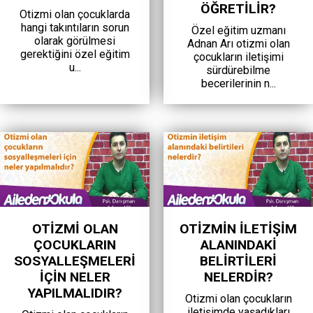
ÖĞRETILIR?
Otizmi olan çocuklarda
hangi takıntıların sorun
Özel eğitim uzmanı
olarak görülmesi
Adnan Arı otizmi olan
gerektiğini özel eğitim
çocukların iletişimi
u...
sürdürebilme
becerilerinin n...
OTIZMI OLAN
OTIZMIN ILETIŞIM
ÇOCUKLARIN
ALANINDAKI
SOSYALLEŞMELERI
BELIRTILERI
IÇIN NELER
NELERDIR?
YAPILMALIDIR?
Otizmi olan çocukların
iletişimde yaşadıkları