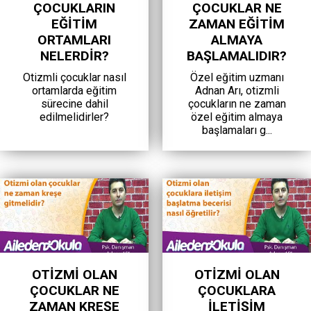
ÇOCUKLARIN
ÇOCUKLAR NE
EĞITIM
ZAMAN EĞITIM
ORTAMLARI
ALMAYA
NELERDIR?
BAŞLAMALIDIR?
Otizmli çocuklar nasıl
Özel eğitim uzmanı
ortamlarda eğitim
Adnan Arı, otizmli
sürecine dahil
çocukların ne zaman
edilmelidirler?
özel eğitim almaya
başlamaları g...
OTIZMI OLAN
OTIZMI OLAN
ÇOCUKLAR NE
ÇOCUKLARA
ZAMAN KREŞE
ILETIŞIM