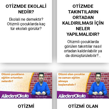
OTIZMDE EKOLALI
OTIZMDE
NEDIR?
TAKINTILARIN
ORTADAN
Ekolali ne demektir?
KALDIRILMASI IÇIN
Otizmli çocuklarda kaç
NELER
tür ekolali görülür?
YAPILMALIDIR?
Otizmli çocuklarda
görülen takıntılar nasıl
ortadan kaldırılabilir ya
da dönüştürülebilir?...
OTIZMI
OTIZMI OLAN