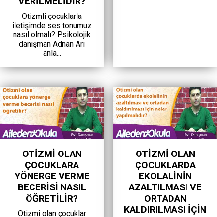
VERILMELIDIR?
Otizmli çocuklarla
iletişimde ses tonumuz
nasıl olmalı? Psikolojik
danışman Adnan Arı
anla...
OTIZMI OLAN
OTIZMI OLAN
ÇOCUKLARA
ÇOCUKLARDA
YÖNERGE VERME
EKOLALININ
BECERISI NASIL
AZALTILMASI VE
ÖĞRETILIR?
ORTADAN
KALDIRILMASI IÇIN
Otizmi olan çocuklar