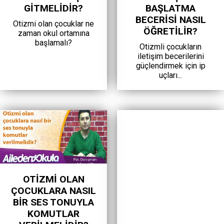
GITMELIDIR?
BAŞLATMA
BECERISI NASIL
Otizmi olan çocuklar ne
ÖĞRETILIR?
zaman okul ortamına
başlamalı?
Otizmli çocukların
iletişim becerilerini
güçlendirmek için ip
uçları...
OTIZMI OLAN
ÇOCUKLARA NASIL
BIR SES TONUYLA
KOMUTLAR