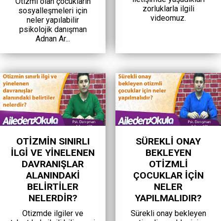
Otizmi olan çocukların
zorluklarla ilgili
sosyalleşmeleri için
videomuz.
neler yapılabilir
psikolojik danışman
Adnan Ar...
OTIZMIN SINIRLI
SÜREKLI ONAY
ILGI VE YINELENEN
BEKLEYEN
DAVRANIŞLAR
OTIZMLI
ALANINDAKI
ÇOCUKLAR IÇIN
BELIRTILER
NELER
NELERDIR?
YAPILMALIDIR?
Otizmde ilgiler ve
Sürekli onay bekleyen