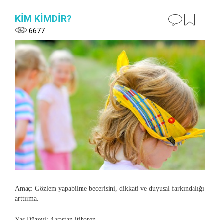
KİM KİMDİR?
6677
Amaç
: Gözlem yapabilme becerisini, dikkati ve duyusal farkındalığı
arttırma.
Yaş Düzeyi
: 4 yaştan itibaren.