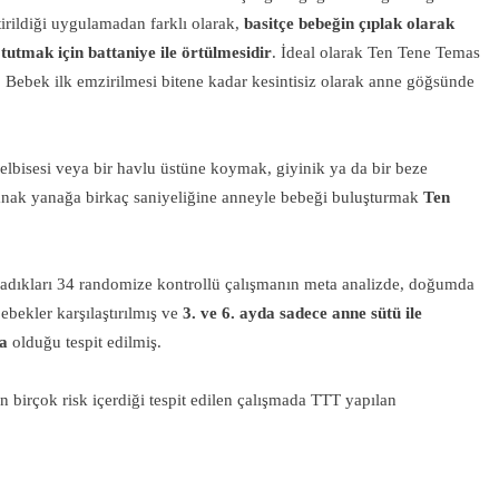
tirildiği uygulamadan farklı olarak,
basitçe bebeğin çıplak olarak
 tutmak için battaniye ile örtülmesidir
.
İdeal olarak Ten Tene Temas
 Bebek ilk emzirilmesi bitene kadar kesintisiz olarak anne göğsünde
lbisesi veya bir havlu üstüne koymak, giyinik ya da bir beze
anak yanağa birkaç saniyeliğine anneyle bebeği buluşturmak
Ten
ladıkları 34 randomize kontrollü çalışmanın meta analizde, doğumda
ebekler karşılaştırılmış ve
3. ve 6. ayda sadece anne sütü ile
la
olduğu tespit edilmiş.
n birçok risk içerdiği tespit edilen çalışmada TTT yapılan