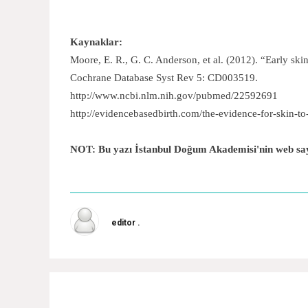
Kaynaklar:
Moore, E. R., G. C. Anderson, et al. (2012). “Early ski
Cochrane Database Syst Rev 5: CD003519.
http://www.ncbi.nlm.nih.gov/pubmed/22592691
http://evidencebasedbirth.com/the-evidence-for-skin-to-
NOT: Bu yazı İstanbul Doğum Akademisi'nin web sayfa
editor .