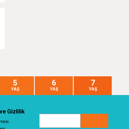
5
6
7
YAŞ
YAŞ
YAŞ
ve Gizlilik
şmesi
esi