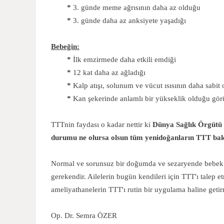
*
3. günde meme ağrısının daha az olduğu
*
3. günde daha az anksiyete yaşadığı
Bebeğin:
*
İlk emzirmede daha etkili emdiği
*
12 kat daha az ağladığı
*
Kalp atışı, solunum ve vücut ısısının daha sabit
*
Kan şekerinde anlamlı bir yükseklik olduğu gör
TTTnin faydası o kadar nettir ki
Dünya Sağlık Örgütü 2
durumu ne olursa olsun tüm yenidoğanların TTT bakı
Normal ve sorunsuz bir doğumda ve sezaryende bebek 
gerekendir. Ailelerin bugün kendileri için TTT'ı tale
ameliyathanelerin TTT'ı rutin bir uygulama haline getirmel
Op. Dr. Semra ÖZER