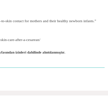
n-to-skin contact for mothers and their healthy newborn infants.”
skin-care-after-a-cesarean/
sından izinleri dahilinde alıntılanmıştır.