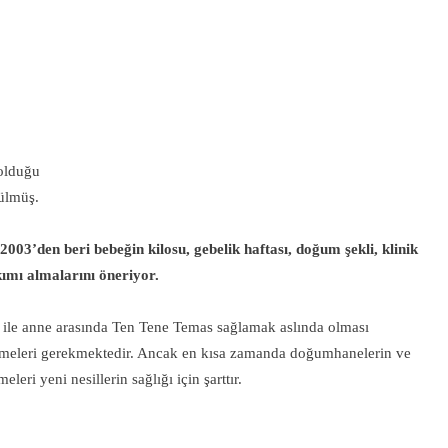
 olduğu
ülmüş.
003’den beri bebeğin kilosu, gebelik haftası, doğum şekli, klinik
mı almalarını öneriyor.
ile anne arasında Ten Tene Temas sağlamak aslında olması
p etmeleri gerekmektedir. Ancak en kısa zamanda doğumhanelerin ve
eri yeni nesillerin sağlığı için şarttır.