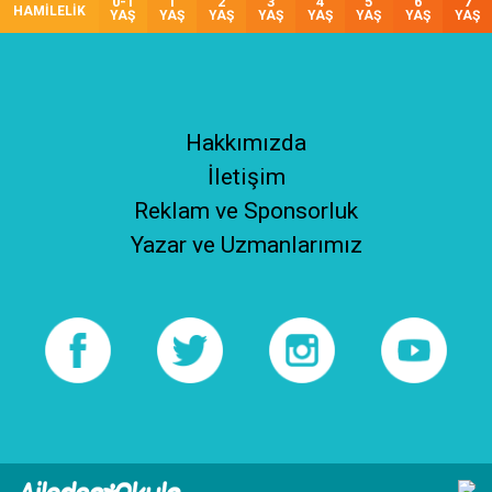
0-1
1
2
3
4
5
6
7
HAMİLELİK
YAŞ
YAŞ
YAŞ
YAŞ
YAŞ
YAŞ
YAŞ
YAŞ
Hakkımızda
İletişim
Reklam ve Sponsorluk
Yazar ve Uzmanlarımız