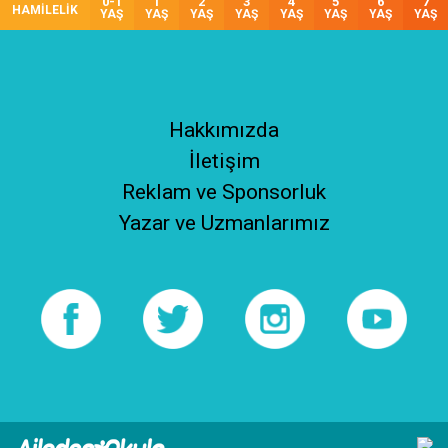
0-1
1
2
3
4
5
6
7
HAMİLELİK
YAŞ
YAŞ
YAŞ
YAŞ
YAŞ
YAŞ
YAŞ
YAŞ
Hakkımızda
İletişim
Reklam ve Sponsorluk
Yazar ve Uzmanlarımız