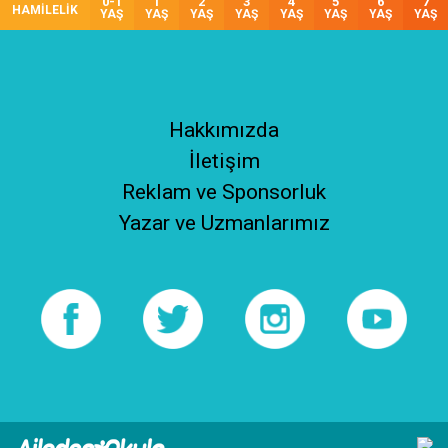
0-1
1
2
3
4
5
6
7
HAMİLELİK
YAŞ
YAŞ
YAŞ
YAŞ
YAŞ
YAŞ
YAŞ
YAŞ
Hakkımızda
İletişim
Reklam ve Sponsorluk
Yazar ve Uzmanlarımız