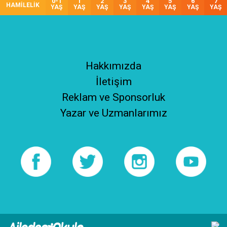
0-1
1
2
3
4
5
6
7
HAMİLELİK
YAŞ
YAŞ
YAŞ
YAŞ
YAŞ
YAŞ
YAŞ
YAŞ
Hakkımızda
İletişim
Reklam ve Sponsorluk
Yazar ve Uzmanlarımız