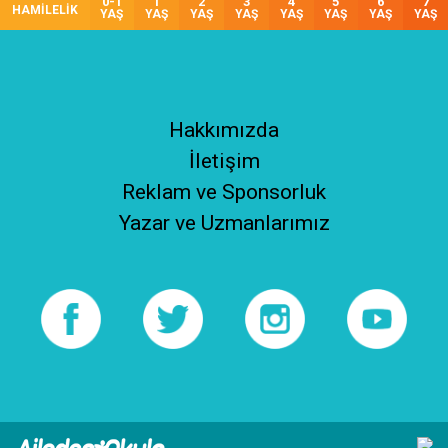
0-1
1
2
3
4
5
6
7
HAMİLELİK
YAŞ
YAŞ
YAŞ
YAŞ
YAŞ
YAŞ
YAŞ
YAŞ
Hakkımızda
İletişim
Reklam ve Sponsorluk
Yazar ve Uzmanlarımız