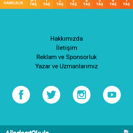
0-1
1
2
3
4
5
6
7
HAMİLELİK
YAŞ
YAŞ
YAŞ
YAŞ
YAŞ
YAŞ
YAŞ
YAŞ
Hakkımızda
İletişim
Reklam ve Sponsorluk
Yazar ve Uzmanlarımız