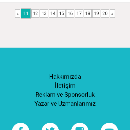
«
11
12
13
14
15
16
17
18
19
20
»
Hakkımızda
İletişim
Reklam ve Sponsorluk
Yazar ve Uzmanlarımız