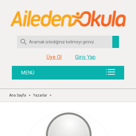
Üye Ol
Giriş Yap
MENÜ
Ana Sayfa
>
Yazarlar
>